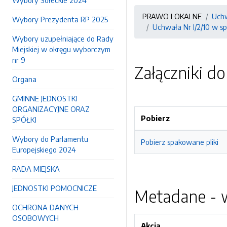
Wybory Sołeckie 2024
PRAWO LOKALNE
Uchw
Wybory Prezydenta RP 2025
Uchwała Nr I/2/10 w s
Wybory uzupełniające do Rady
Miejskiej w okręgu wyborczym
nr 9
Załączniki d
Organa
GMINNE JEDNOSTKI
ORGANIZACYJNE ORAZ
Pobierz
SPÓŁKI
Wybory do Parlamentu
Pobierz spakowane pliki
Europejskiego 2024
RADA MIEJSKA
JEDNOSTKI POMOCNICZE
Metadane - w
OCHRONA DANYCH
OSOBOWYCH
Akcja