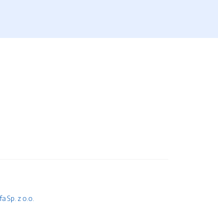
 Sp. z o.o.