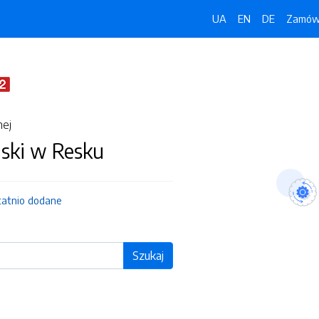
UA
EN
DE
Zamówi
nej
jski w Resku
tatnio dodane
Szukaj