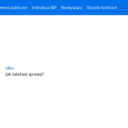
enia publiczne
Instrukcja BIP
Niesłyszący
Wysoki kontrast
eBoi
Jak załatwić sprawę?