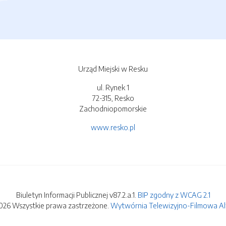
Urząd Miejski w Resku
ul. Rynek 1
72-315, Resko
Zachodniopomorskie
www.resko.pl
Biuletyn Informacji Publicznej v87.2.a.1.
BIP zgodny z WCAG 2.1
026 Wszystkie prawa zastrzeżone.
Wytwórnia Telewizyjno-Filmowa Alfa