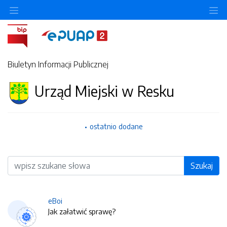
O
Biuletyn Informacji Publicznej
Urząd Miejski w Resku
ostatnio dodane
Wyszukiwarka
Szukaj
eBoi
Jak załatwić sprawę?