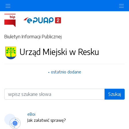
O
Biuletyn Informacji Publicznej
Urząd Miejski w Resku
ostatnio dodane
Wyszukiwarka
Szukaj
eBoi
Jak załatwić sprawę?