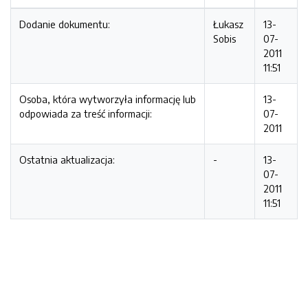
Dodanie dokumentu:
Łukasz
13-
Sobis
07-
2011
11:51
Osoba, która wytworzyła informację lub
13-
odpowiada za treść informacji:
07-
2011
Ostatnia aktualizacja:
-
13-
07-
2011
11:51