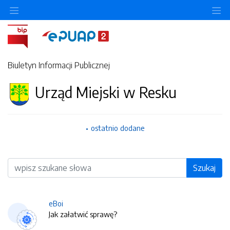
O
Biuletyn Informacji Publicznej
Urząd Miejski w Resku
ostatnio dodane
Wyszukiwarka
Szukaj
eBoi
Jak załatwić sprawę?