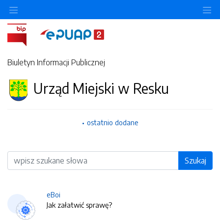
O
Biuletyn Informacji Publicznej
Urząd Miejski w Resku
ostatnio dodane
Wyszukiwarka
Szukaj
eBoi
Jak załatwić sprawę?