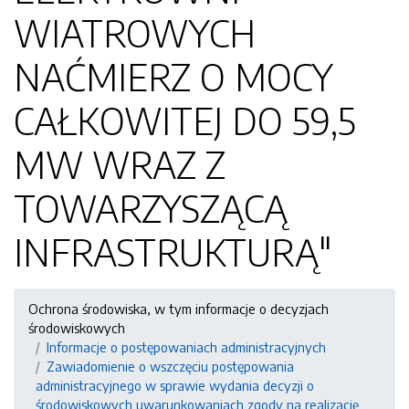
WIATROWYCH
NAĆMIERZ O MOCY
CAŁKOWITEJ DO 59,5
MW WRAZ Z
TOWARZYSZĄCĄ
INFRASTRUKTURĄ"
Ochrona środowiska, w tym informacje o decyzjach
środowiskowych
Informacje o postępowaniach administracyjnych
Zawiadomienie o wszczęciu postępowania
administracyjnego w sprawie wydania decyzji o
środowiskowych uwarunkowaniach zgody na realizację