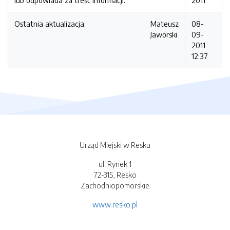
lub odpowiada za treść informacji:
2011
Ostatnia aktualizacja:
Mateusz
08-
Jaworski
09-
2011
12:37
Urząd Miejski w Resku
ul. Rynek 1
72-315, Resko
Zachodniopomorskie
www.resko.pl