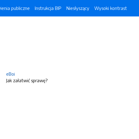
enia publiczne
Instrukcja BIP
Niesłyszący
Wysoki kontrast
eBoi
Jak załatwić sprawę?