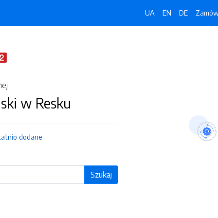
UA
EN
DE
Zamówi
nej
jski w Resku
tatnio dodane
Szukaj