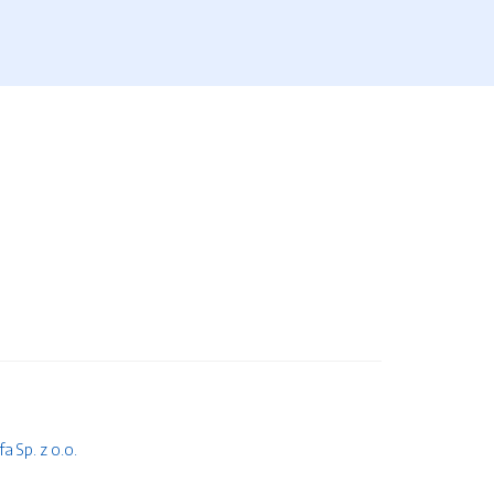
 Sp. z o.o.