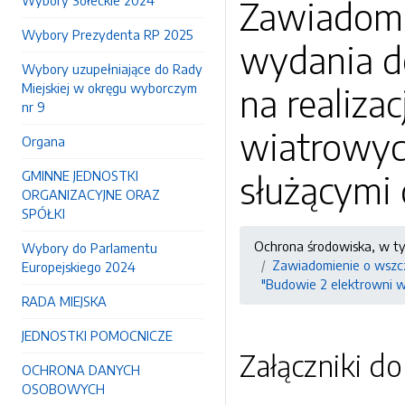
Wybory Sołeckie 2024
Zawiadomi
Wybory Prezydenta RP 2025
wydania d
Wybory uzupełniające do Rady
Miejskiej w okręgu wyborczym
na realiza
nr 9
wiatrowyc
Organa
GMINNE JEDNOSTKI
służącymi 
ORGANIZACYJNE ORAZ
SPÓŁKI
Ochrona środowiska, w t
Wybory do Parlamentu
Zawiadomienie o wszcz
Europejskiego 2024
"Budowie 2 elektrowni w
RADA MIEJSKA
JEDNOSTKI POMOCNICZE
Załączniki d
OCHRONA DANYCH
OSOBOWYCH