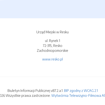
Urząd Miejski w Resku
ul. Rynek 1
72-315, Resko
Zachodniopomorskie
www.resko.pl
Biuletyn Informacji Publicznej v87.2.a.1.
BIP zgodny z WCAG 2.1
026 Wszystkie prawa zastrzeżone.
Wytwórnia Telewizyjno-Filmowa Alfa