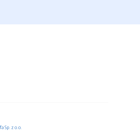
 Sp. z o.o.