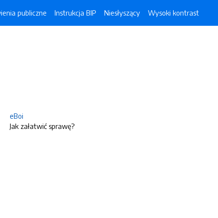
enia publiczne
Instrukcja BIP
Niesłyszący
Wysoki kontrast
eBoi
Jak załatwić sprawę?