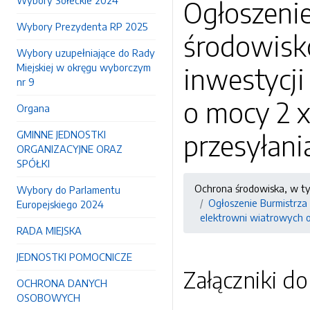
Wybory Sołeckie 2024
Ogłoszenie
Wybory Prezydenta RP 2025
środowisk
Wybory uzupełniające do Rady
Miejskiej w okręgu wyborczym
inwestycji
nr 9
o mocy 2 
Organa
GMINNE JEDNOSTKI
przesyłani
ORGANIZACYJNE ORAZ
SPÓŁKI
Ochrona środowiska, w t
Wybory do Parlamentu
Ogłoszenie Burmistrza
Europejskiego 2024
elektrowni wiatrowych o
RADA MIEJSKA
JEDNOSTKI POMOCNICZE
Załączniki d
OCHRONA DANYCH
OSOBOWYCH