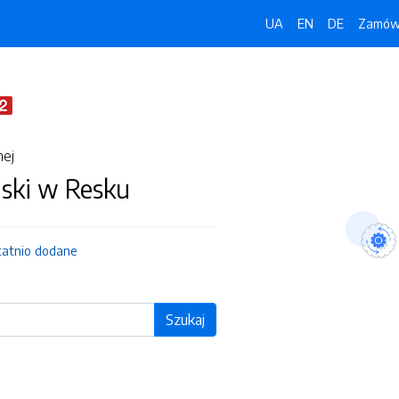
UA
EN
DE
Zamówi
nej
jski w Resku
tatnio dodane
Szukaj