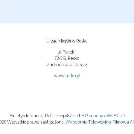
Urząd Miejski w Resku
ul. Rynek 1
72-315, Resko
Zachodniopomorskie
www.resko.pl
Biuletyn Informacji Publicznej v87.2.a.1.
BIP zgodny z WCAG 2.1
026 Wszystkie prawa zastrzeżone.
Wytwórnia Telewizyjno-Filmowa Alfa