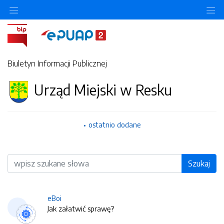
O
Biuletyn Informacji Publicznej
Urząd Miejski w Resku
ostatnio dodane
Wyszukiwarka
Szukaj
eBoi
Jak załatwić sprawę?