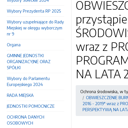
Wybory Sołeckie 2024
OBWIESZC
Wybory Prezydenta RP 2025
przystąp
Wybory uzupełniające do Rady
Miejskiej w okręgu wyborczym
ŚRODOWIS
nr 9
wraz z 
Organa
GMINNE JEDNOSTKI
PROGRAM
ORGANIZACYJNE ORAZ
SPÓŁKI
NA LATA 2
Wybory do Parlamentu
Europejskiego 2024
Ochrona środowiska, w t
RADA MIEJSKA
OBWIESZCZENIE BURM
2016 - 2019" wraz z
JEDNOSTKI POMOCNICZE
PERSPEKTYWĄ NA LATA
OCHRONA DANYCH
OSOBOWYCH