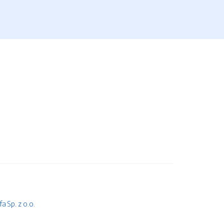
 Sp. z o.o.