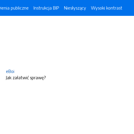
enia publiczne
Instrukcja BIP
Niesłyszący
Wysoki kontrast
eBoi
Jak załatwić sprawę?