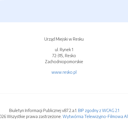
Urząd Miejski w Resku
ul. Rynek 1
72-315, Resko
Zachodniopomorskie
www.resko.pl
Biuletyn Informacji Publicznej v87.2.a.1.
BIP zgodny z WCAG 2.1
026 Wszystkie prawa zastrzeżone.
Wytwórnia Telewizyjno-Filmowa Alfa