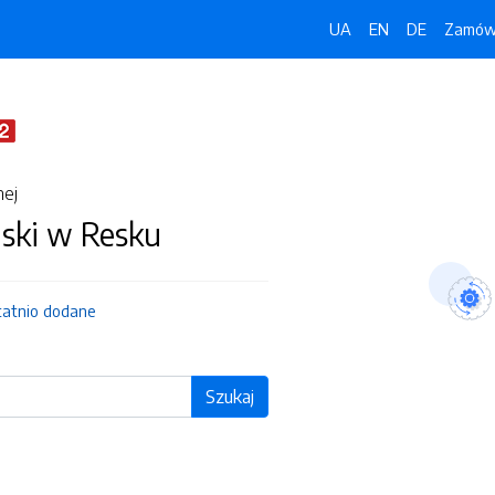
UA
EN
DE
Zamówi
nej
jski w Resku
tatnio dodane
Szukaj