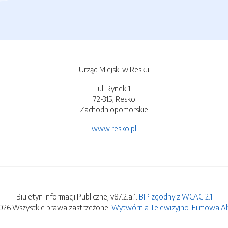
Urząd Miejski w Resku
ul. Rynek 1
72-315, Resko
Zachodniopomorskie
www.resko.pl
Biuletyn Informacji Publicznej v87.2.a.1.
BIP zgodny z WCAG 2.1
026 Wszystkie prawa zastrzeżone.
Wytwórnia Telewizyjno-Filmowa Alfa