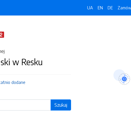
UA
EN
DE
Zamówi
nej
jski w Resku
tatnio dodane
Szukaj