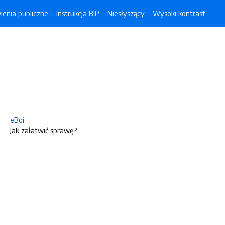
enia publiczne
Instrukcja BIP
Niesłyszący
Wysoki kontrast
eBoi
Jak załatwić sprawę?