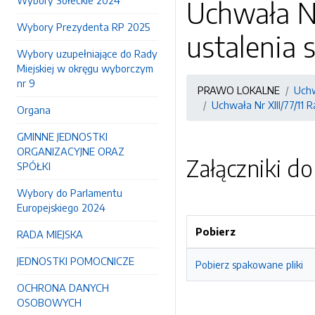
Wybory Sołeckie 2024
Uchwała Nr
Wybory Prezydenta RP 2025
ustalenia
Wybory uzupełniające do Rady
Miejskiej w okręgu wyborczym
nr 9
PRAWO LOKALNE
Uchw
Uchwała Nr XIII/77/11 
Organa
GMINNE JEDNOSTKI
ORGANIZACYJNE ORAZ
Załączniki d
SPÓŁKI
Wybory do Parlamentu
Europejskiego 2024
Pobierz
RADA MIEJSKA
JEDNOSTKI POMOCNICZE
Pobierz spakowane pliki
OCHRONA DANYCH
OSOBOWYCH