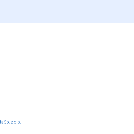
 Sp. z o.o.