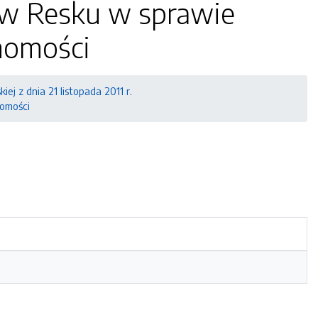
j w Resku w sprawie
homości
iej z dnia 21 listopada 2011 r.
homości