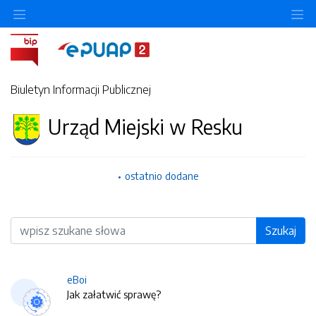
O
Biuletyn Informacji Publicznej
Urząd Miejski w Resku
ostatnio dodane
Wyszukiwarka
Szukaj
eBoi
Jak załatwić sprawę?