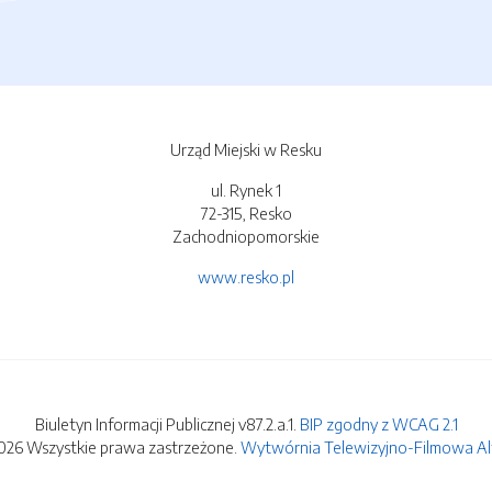
Urząd Miejski w Resku
ul. Rynek 1
72-315, Resko
Zachodniopomorskie
www.resko.pl
Biuletyn Informacji Publicznej v87.2.a.1.
BIP zgodny z WCAG 2.1
026 Wszystkie prawa zastrzeżone.
Wytwórnia Telewizyjno-Filmowa Alfa