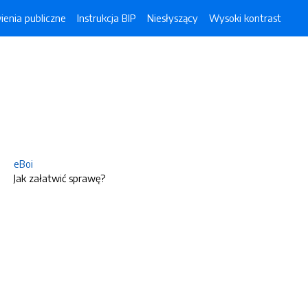
enia publiczne
Instrukcja BIP
Niesłyszący
Wysoki kontrast
eBoi
Jak załatwić sprawę?