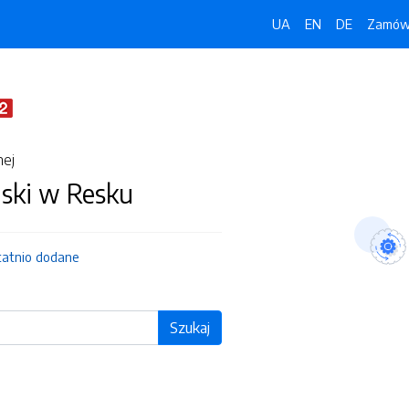
UA
EN
DE
Zamówi
nej
jski w Resku
tatnio dodane
Szukaj