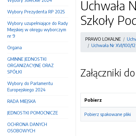
Wybory Sołeckie 2024
Uchwała Nr
Wybory Prezydenta RP 2025
Szkoły Po
Wybory uzupełniające do Rady
Miejskiej w okręgu wyborczym
nr 9
PRAWO LOKALNE
Uchw
Uchwała Nr XVI/100/12
Organa
GMINNE JEDNOSTKI
ORGANIZACYJNE ORAZ
Załączniki d
SPÓŁKI
Wybory do Parlamentu
Europejskiego 2024
Pobierz
RADA MIEJSKA
JEDNOSTKI POMOCNICZE
Pobierz spakowane pliki
OCHRONA DANYCH
OSOBOWYCH