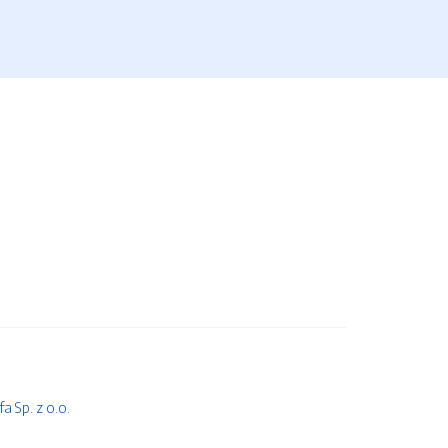
 Sp. z o.o.