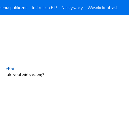
enia publiczne
Instrukcja BIP
Niesłyszący
Wysoki kontrast
eBoi
Jak załatwić sprawę?