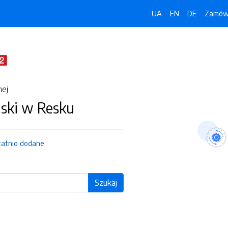
UA
EN
DE
Zamówi
nej
jski w Resku
tatnio dodane
Szukaj