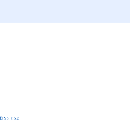
 Sp. z o.o.