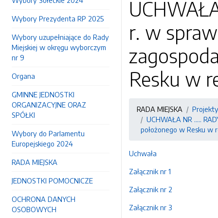
Wybory Sołeckie 2024
UCHWAŁA NR
Wybory Prezydenta RP 2025
r. w spra
Wybory uzupełniające do Rady
Miejskiej w okręgu wyborczym
zagospoda
nr 9
Resku w re
Organa
GMINNE JEDNOSTKI
ORGANIZACYJNE ORAZ
RADA MIEJSKA
Projekt
SPÓŁKI
UCHWAŁA NR ..... RADY
położonego w Resku w rej
Wybory do Parlamentu
Europejskiego 2024
Uchwała
RADA MIEJSKA
Załącznik nr 1
JEDNOSTKI POMOCNICZE
Załącznik nr 2
OCHRONA DANYCH
Załącznik nr 3
OSOBOWYCH