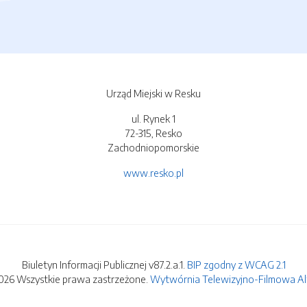
Urząd Miejski w Resku
ul. Rynek 1
72-315, Resko
Zachodniopomorskie
www.resko.pl
Biuletyn Informacji Publicznej v87.2.a.1.
BIP zgodny z WCAG 2.1
026 Wszystkie prawa zastrzeżone.
Wytwórnia Telewizyjno-Filmowa Alfa