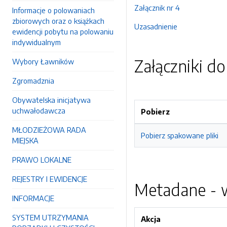
Załącznik nr 4
Informacje o polowaniach
zbiorowych oraz o książkach
Uzasadnienie
ewidencji pobytu na polowaniu
indywidualnym
Załączniki d
Wybory Ławników
Zgromadznia
Obywatelska inicjatywa
uchwałodawcza
Pobierz
MŁODZIEŻOWA RADA
Pobierz spakowane pliki
MIEJSKA
PRAWO LOKALNE
REJESTRY I EWIDENCJE
Metadane - w
INFORMACJE
SYSTEM UTRZYMANIA
Akcja