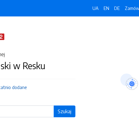
UA
EN
DE
Zamówi
nej
jski w Resku
tatnio dodane
Szukaj