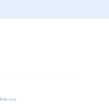
 Sp. z o.o.