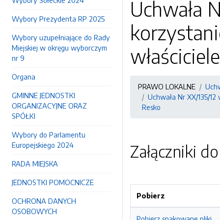
Wybory Sołeckie 2024
Uchwała Nr
Wybory Prezydenta RP 2025
korzystan
Wybory uzupełniające do Rady
Miejskiej w okręgu wyborczym
właściciel
nr 9
Organa
PRAWO LOKALNE
Uchw
GMINNE JEDNOSTKI
Uchwała Nr XX/135/12 
ORGANIZACYJNE ORAZ
Resko
SPÓŁKI
Wybory do Parlamentu
Europejskiego 2024
Załączniki d
RADA MIEJSKA
JEDNOSTKI POMOCNICZE
Pobierz
OCHRONA DANYCH
OSOBOWYCH
Pobierz spakowane pliki