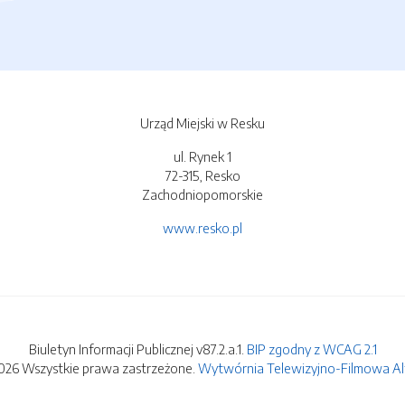
Urząd Miejski w Resku
ul. Rynek 1
72-315, Resko
Zachodniopomorskie
www.resko.pl
Biuletyn Informacji Publicznej v87.2.a.1.
BIP zgodny z WCAG 2.1
026 Wszystkie prawa zastrzeżone.
Wytwórnia Telewizyjno-Filmowa Alfa