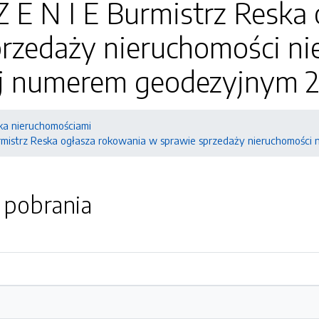
Z E N I E Burmistrz Reska
przedaży nieruchomości ni
j numerem geodezyjnym 2
a nieruchomościami
urmistrz Reska ogłasza rokowania w sprawie sprzedaży nieruchomośc
o pobrania