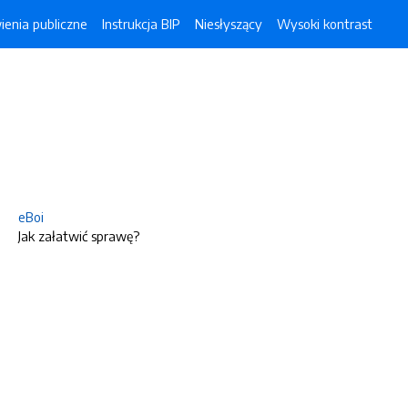
enia publiczne
Instrukcja BIP
Niesłyszący
Wysoki kontrast
eBoi
Jak załatwić sprawę?