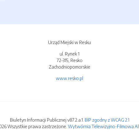
Urząd Miejski w Resku
ul. Rynek 1
72-315, Resko
Zachodniopomorskie
www.resko.pl
Biuletyn Informacji Publicznej v87.2.a.1.
BIP zgodny z WCAG 2.1
026 Wszystkie prawa zastrzeżone.
Wytwórnia Telewizyjno-Filmowa Alfa