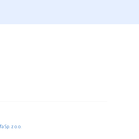
 Sp. z o.o.