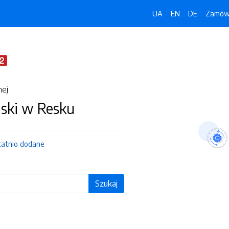
UA
EN
DE
Zamówi
nej
jski w Resku
tatnio dodane
Szukaj