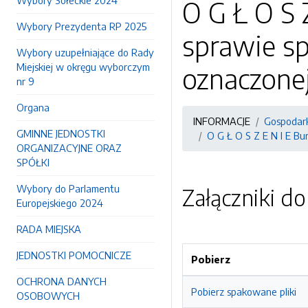
Wybory Sołeckie 2024
O G Ł O S 
Wybory Prezydenta RP 2025
sprawie s
Wybory uzupełniające do Rady
Miejskiej w okręgu wyborczym
oznaczone
nr 9
Organa
INFORMACJE
Gospodark
GMINNE JEDNOSTKI
O G Ł O S Z E N I E B
ORGANIZACYJNE ORAZ
SPÓŁKI
Wybory do Parlamentu
Załączniki d
Europejskiego 2024
RADA MIEJSKA
JEDNOSTKI POMOCNICZE
Pobierz
OCHRONA DANYCH
Pobierz spakowane pliki
OSOBOWYCH