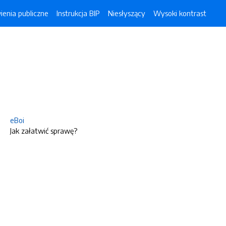
enia publiczne
Instrukcja BIP
Niesłyszący
Wysoki kontrast
eBoi
Jak załatwić sprawę?