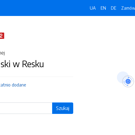
UA
EN
DE
Zamówi
nej
jski w Resku
tatnio dodane
Szukaj