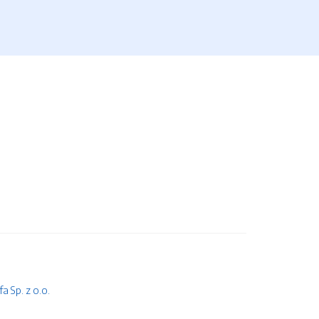
 Sp. z o.o.