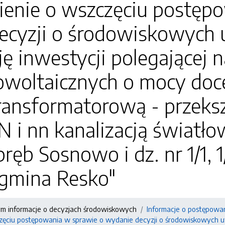
enie o wszczęciu postępo
ecyzji o środowiskowych
cję inwestycji polegającej
owoltaicznych o mocy do
transformatorową - przeksz
N i nn kanalizacją światł
bręb Sosnowo i dz. nr 1/1, 1
gmina Resko"
ym informacje o decyzjach środowiskowych
Informacje o postępowa
ęciu postępowania w sprawie o wydanie decyzji o środowiskowych uw