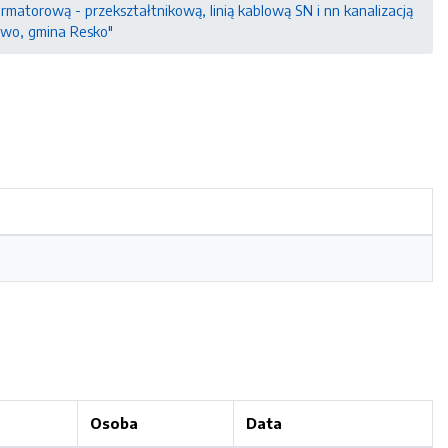
atorową - przekształtnikową, linią kablową SN i nn kanalizacją
nowo, gmina Resko"
Osoba
Data