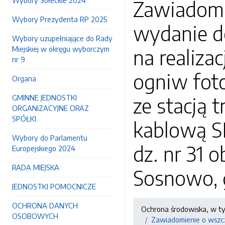
Wybory Sołeckie 2024
Zawiadomi
Wybory Prezydenta RP 2025
wydanie d
Wybory uzupełniające do Rady
Miejskiej w okręgu wyborczym
na realiza
nr 9
ogniw fot
Organa
GMINNE JEDNOSTKI
ze stacją 
ORGANIZACYJNE ORAZ
SPÓŁKI
kablową S
Wybory do Parlamentu
dz. nr 31 o
Europejskiego 2024
RADA MIEJSKA
Sosnowo, 
JEDNOSTKI POMOCNICZE
OCHRONA DANYCH
Ochrona środowiska, w t
OSOBOWYCH
Zawiadomienie o wszcz