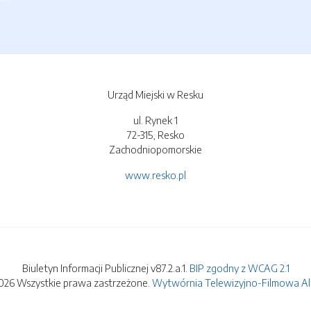
Urząd Miejski w Resku
ul. Rynek 1
72-315, Resko
Zachodniopomorskie
www.resko.pl
Biuletyn Informacji Publicznej v87.2.a.1.
BIP zgodny z WCAG 2.1
026 Wszystkie prawa zastrzeżone.
Wytwórnia Telewizyjno-Filmowa Alfa