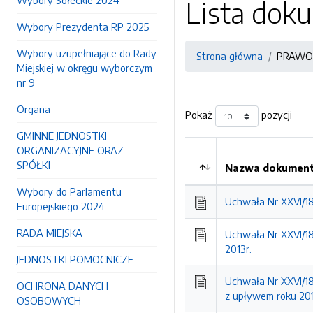
Wybory Sołeckie 2024
Lista do
Wybory Prezydenta RP 2025
Wybory uzupełniające do Rady
Strona główna
PRAWO
Miejskiej w okręgu wyborczym
nr 9
Organa
Pokaż
pozycji
GMINNE JEDNOSTKI
ORGANIZACYJNE ORAZ
SPÓŁKI
Nazwa dokumentu
Wybory do Parlamentu
Uchwała Nr XXVI/185
Europejskiego 2024
RADA MIEJSKA
Uchwała Nr XXVI/18
2013r.
JEDNOSTKI POMOCNICZE
Uchwała Nr XXVI/18
OCHRONA DANYCH
z upływem roku 20
OSOBOWYCH