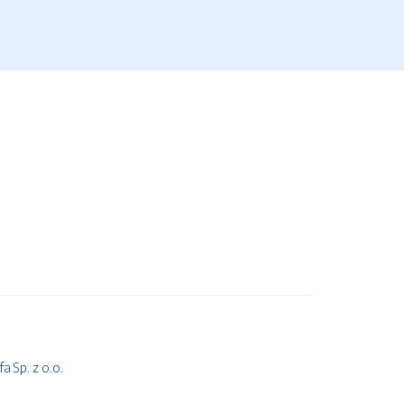
 Sp. z o.o.