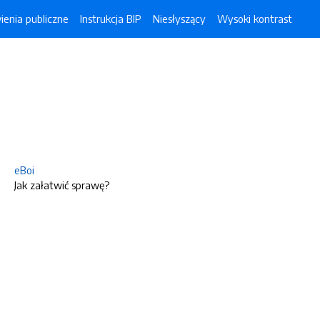
enia publiczne
Instrukcja BIP
Niesłyszący
Wysoki kontrast
eBoi
Jak załatwić sprawę?