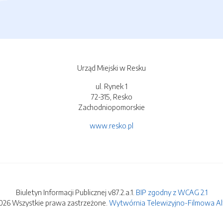
Urząd Miejski w Resku
ul. Rynek 1
72-315, Resko
Zachodniopomorskie
www.resko.pl
Biuletyn Informacji Publicznej v87.2.a.1.
BIP zgodny z WCAG 2.1
026 Wszystkie prawa zastrzeżone.
Wytwórnia Telewizyjno-Filmowa Alfa