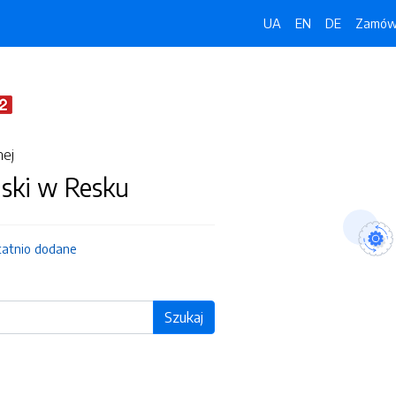
UA
EN
DE
Zamówi
nej
jski w Resku
tatnio dodane
Szukaj