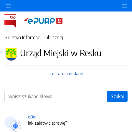
O
Biuletyn Informacji Publicznej
Urząd Miejski w Resku
ostatnio dodane
Wyszukiwarka
Szukaj
eBoi
Jak załatwić sprawę?