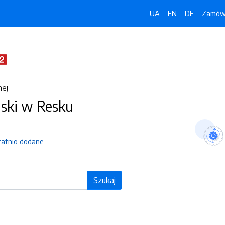
UA
EN
DE
Zamówi
nej
jski w Resku
tatnio dodane
Szukaj