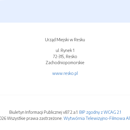
Urząd Miejski w Resku
ul. Rynek 1
72-315, Resko
Zachodniopomorskie
www.resko.pl
Biuletyn Informacji Publicznej v87.2.a.1.
BIP zgodny z WCAG 2.1
026 Wszystkie prawa zastrzeżone.
Wytwórnia Telewizyjno-Filmowa Alfa