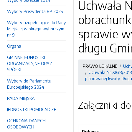
Wybory Sołeckie 2024
Uchwała Nr
Wybory Prezydenta RP 2025
obrachunko
Wybory uzupełniające do Rady
Miejskiej w okręgu wyborczym
sprawie w
nr 9
długu Gmin
Organa
GMINNE JEDNOSTKI
ORGANIZACYJNE ORAZ
PRAWO LOKALNE
Uchw
SPÓŁKI
Uchwała Nr XI/38/2013 
planowanej kwoty długu
Wybory do Parlamentu
Europejskiego 2024
RADA MIEJSKA
Załączniki d
JEDNOSTKI POMOCNICZE
OCHRONA DANYCH
OSOBOWYCH
Pobierz