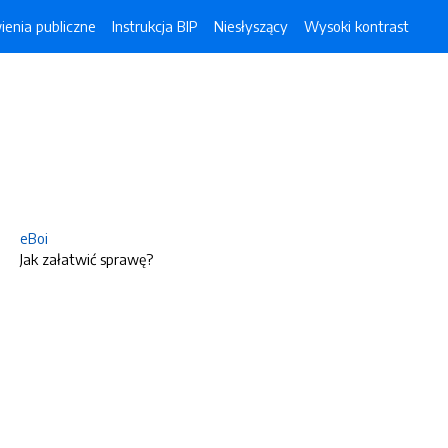
enia publiczne
Instrukcja BIP
Niesłyszący
Wysoki kontrast
eBoi
Jak załatwić sprawę?