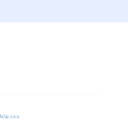
 Sp. z o.o.