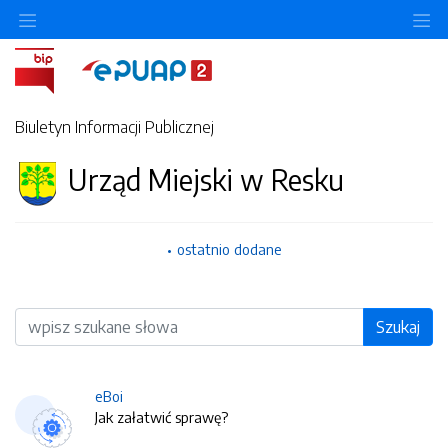
O
Biuletyn Informacji Publicznej
Urząd Miejski w Resku
ostatnio dodane
Wyszukiwarka
Szukaj
eBoi
Jak załatwić sprawę?