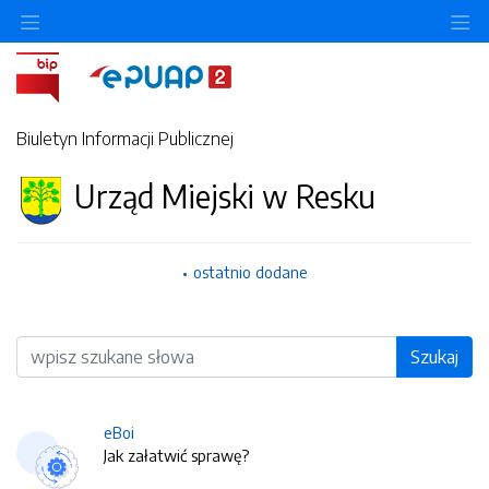
O
Biuletyn Informacji Publicznej
Urząd Miejski w Resku
ostatnio dodane
Wyszukiwarka
Szukaj
eBoi
Jak załatwić sprawę?