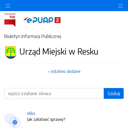
O
Biuletyn Informacji Publicznej
Urząd Miejski w Resku
ostatnio dodane
Wyszukiwarka
Szukaj
eBoi
Jak załatwić sprawę?