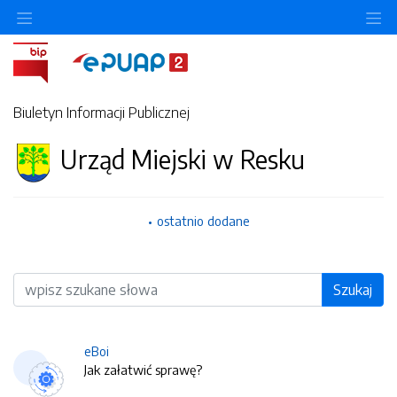
O
Biuletyn Informacji Publicznej
Urząd Miejski w Resku
ostatnio dodane
Wyszukiwarka
Szukaj
eBoi
Jak załatwić sprawę?