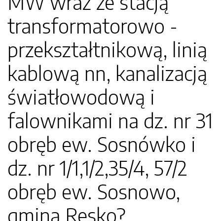
MW wraz ze stacją
transformatorowo -
przekształtnikową, linią
kablową nn, kanalizacją
światłowodową i
falownikami na dz. nr 31
obręb ew. Sosnówko i
dz. nr 1/1,1/2,35/4, 57/2
obręb ew. Sosnowo,
gmina Resko?.