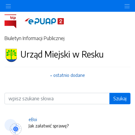
O
Biuletyn Informacji Publicznej
Urząd Miejski w Resku
ostatnio dodane
Wyszukiwarka
Szukaj
eBoi
Jak załatwić sprawę?