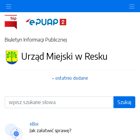
O
Biuletyn Informacji Publicznej
Urząd Miejski w Resku
ostatnio dodane
Wyszukiwarka
Szukaj
eBoi
Jak załatwić sprawę?