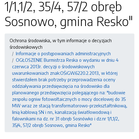
1/1,1/2, 35/4, 57/2 obręb
Sosnowo, gmina Resko"
Ochrona środowiska, w tym informacje o decyzjach
środowiskowych
Informacje o postępowaniach administracyjnych
OGŁOSZENIE Burmistrza Reska o wydaniu w dniu 4
czerwca 2013r. decyzji o środowiskowych
uwarunkowaniach znak:OŚiGW.6220.2.2013, w której
stwierdziłem brak potrzeby przeprowadzenia oceny
oddziaływania przedsięwzięcia na środowisko dla
planowanego przedsięwzięcia polegającego na: "budowie
zespołu ogniw fotowoltaicznych o mocy docelowej do 35
MW wraz ze stacją transformatorowo-przekształtnikową,
linią kablową SN i nn, kanalizacją światłowodową i
falownikami na dz. nr 31 obręb Sosnówko i dz.nr 1/1,1/2,
35/4, 57/2 obręb Sosnowo, gmina Resko"