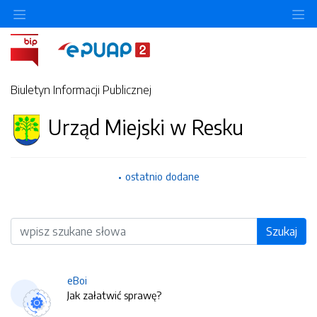
O
Biuletyn Informacji Publicznej
Urząd Miejski w Resku
ostatnio dodane
Wyszukiwarka
Szukaj
eBoi
Jak załatwić sprawę?