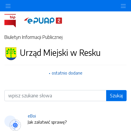
O
Biuletyn Informacji Publicznej
Urząd Miejski w Resku
ostatnio dodane
Wyszukiwarka
Szukaj
eBoi
Jak załatwić sprawę?