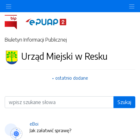
O
Biuletyn Informacji Publicznej
Urząd Miejski w Resku
ostatnio dodane
Wyszukiwarka
Szukaj
eBoi
Jak załatwić sprawę?