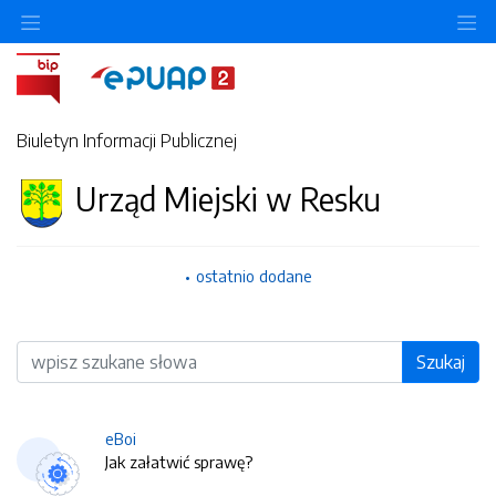
O
Biuletyn Informacji Publicznej
Urząd Miejski w Resku
ostatnio dodane
Wyszukiwarka
Szukaj
eBoi
Jak załatwić sprawę?