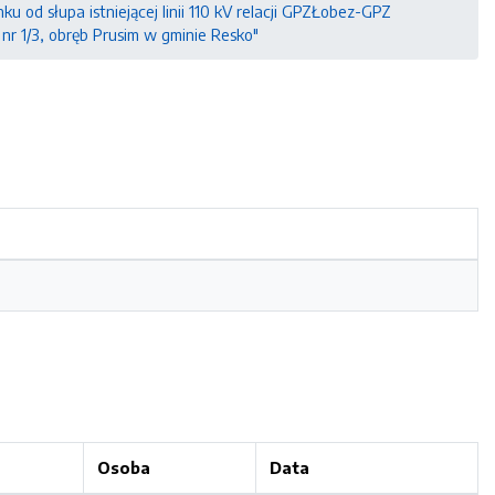
 od słupa istniejącej linii 110 kV relacji GPZŁobez-GPZ
nr 1/3, obręb Prusim w gminie Resko"
Osoba
Data