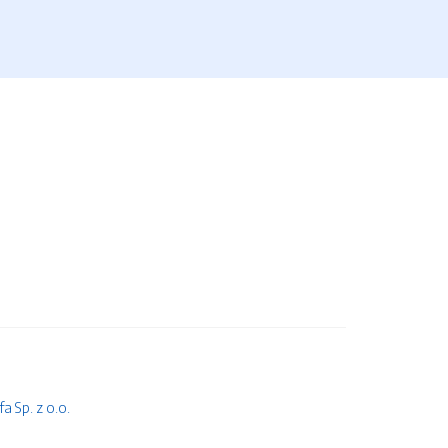
 Sp. z o.o.