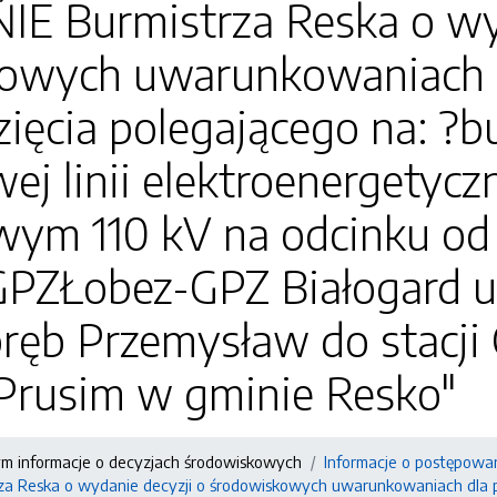
E Burmistrza Reska o wyd
owych uwarunkowaniach 
ięcia polegającego na: ?
ej linii elektroenergetycz
m 110 kV na odcinku od słu
i GPZŁobez-GPZ Białogard 
bręb Przemysław do stacji
 Prusim w gminie Resko"
ym informacje o decyzjach środowiskowych
Informacje o postępowa
a Reska o wydanie decyzji o środowiskowych uwarunkowaniach dla p