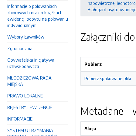
napowietrznej jednotorow
Informacje o polowaniach
Białogard usytuowanego n
zbiorowych oraz o książkach
ewidencji pobytu na polowaniu
indywidualnym
Załączniki d
Wybory Ławników
Zgromadznia
Obywatelska inicjatywa
Pobierz
uchwałodawcza
MŁODZIEŻOWA RADA
Pobierz spakowane pliki
MIEJSKA
PRAWO LOKALNE
REJESTRY I EWIDENCJE
Metadane - w
INFORMACJE
Akcja
SYSTEM UTRZYMANIA