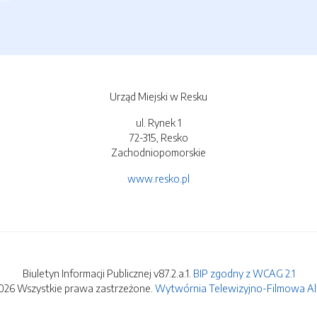
Urząd Miejski w Resku
ul. Rynek 1
72-315, Resko
Zachodniopomorskie
www.resko.pl
Biuletyn Informacji Publicznej v87.2.a.1.
BIP zgodny z WCAG 2.1
026 Wszystkie prawa zastrzeżone.
Wytwórnia Telewizyjno-Filmowa Alfa