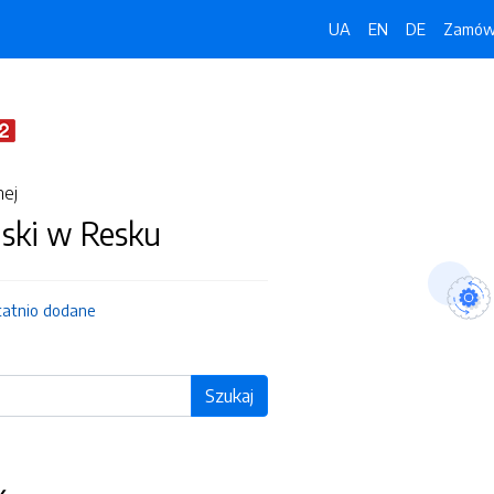
UA
EN
DE
Zamówi
nej
jski w Resku
tatnio dodane
Szukaj