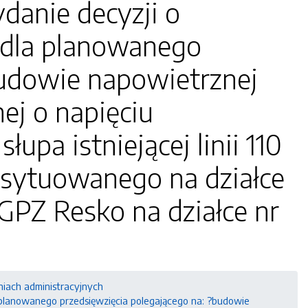
anie decyzji o
dla planowanego
budowie napowietrznej
nej o napięciu
pa istniejącej linii 110
usytuowanego na działce
 GPZ Resko na działce nr
niach administracyjnych
lanowanego przedsięwzięcia polegającego na: ?budowie