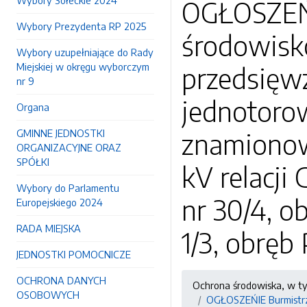
Wybory Sołeckie 2024
OGŁOSZEŃI
Wybory Prezydenta RP 2025
środowisk
Wybory uzupełniające do Rady
Miejskiej w okręgu wyborczym
przedsięwz
nr 9
jednotorow
Organa
GMINNE JEDNOSTKI
znamionowy
ORGANIZACYJNE ORAZ
SPÓŁKI
kV relacj
Wybory do Parlamentu
nr 30/4, o
Europejskiego 2024
RADA MIEJSKA
1/3, obręb
JEDNOSTKI POMOCNICZE
OCHRONA DANYCH
Ochrona środowiska, w t
OSOBOWYCH
OGŁOSZEŃIE Burmistrz