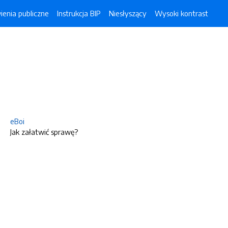
enia publiczne
Instrukcja BIP
Niesłyszący
Wysoki kontrast
eBoi
Jak załatwić sprawę?