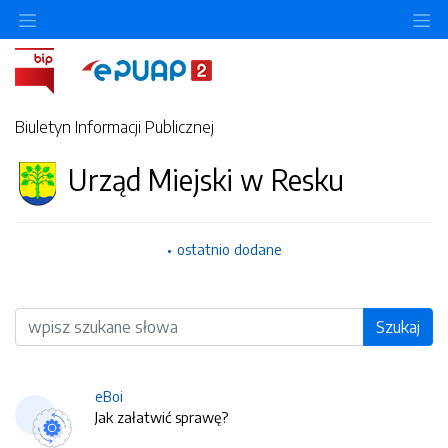
O
Biuletyn Informacji Publicznej
Urząd Miejski w Resku
ostatnio dodane
Wyszukiwarka
Szukaj
eBoi
Jak załatwić sprawę?