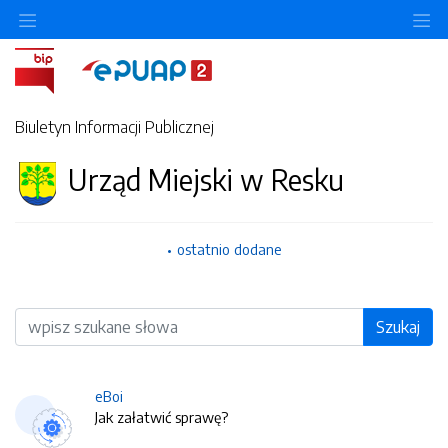
O
Biuletyn Informacji Publicznej
Urząd Miejski w Resku
ostatnio dodane
Wyszukiwarka
Szukaj
eBoi
Jak załatwić sprawę?