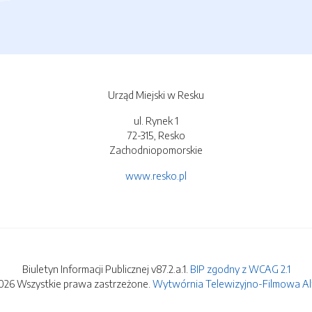
Urząd Miejski w Resku
ul. Rynek 1
72-315, Resko
Zachodniopomorskie
www.resko.pl
Biuletyn Informacji Publicznej v87.2.a.1.
BIP zgodny z WCAG 2.1
026 Wszystkie prawa zastrzeżone.
Wytwórnia Telewizyjno-Filmowa Alfa