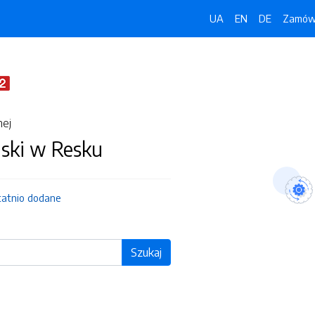
UA
EN
DE
Zamówi
nej
jski w Resku
tatnio dodane
Szukaj