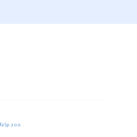
 Sp. z o.o.