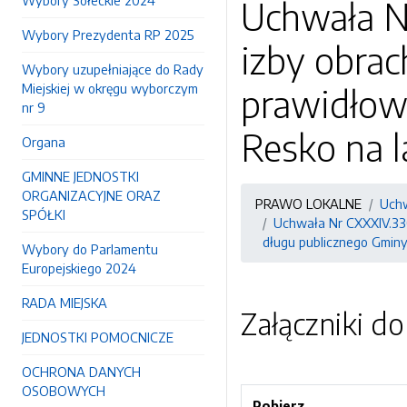
Wybory Sołeckie 2024
Uchwała Nr
Wybory Prezydenta RP 2025
izby obrac
Wybory uzupełniające do Rady
Miejskiej w okręgu wyborczym
prawidłow
nr 9
Resko na l
Organa
GMINNE JEDNOSTKI
ORGANIZACYJNE ORAZ
PRAWO LOKALNE
Uchw
SPÓŁKI
Uchwała Nr CXXXIV.330
długu publicznego Gminy
Wybory do Parlamentu
Europejskiego 2024
RADA MIEJSKA
Załączniki d
JEDNOSTKI POMOCNICZE
OCHRONA DANYCH
OSOBOWYCH
Pobierz