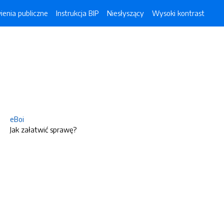
enia publiczne
Instrukcja BIP
Niesłyszący
Wysoki kontrast
eBoi
Jak załatwić sprawę?