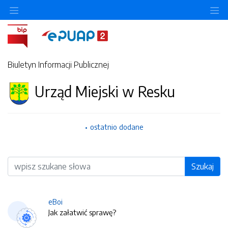
O
Biuletyn Informacji Publicznej
Urząd Miejski w Resku
ostatnio dodane
Wyszukiwarka
Szukaj
eBoi
Jak załatwić sprawę?