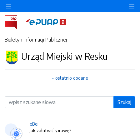
O
Biuletyn Informacji Publicznej
Urząd Miejski w Resku
ostatnio dodane
Wyszukiwarka
Szukaj
eBoi
Jak załatwić sprawę?