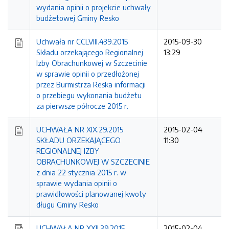
wydania opinii o projekcie uchwały
budżetowej Gminy Resko
Uchwała nr CCLVIII.439.2015
2015-09-30
Składu orzekającego Regionalnej
13:29
Izby Obrachunkowej w Szczecinie
w sprawie opinii o przedłożonej
przez Burmistrza Reska informacji
o przebiegu wykonania budżetu
za pierwsze półrocze 2015 r.
UCHWAŁA NR XIX.29.2015
2015-02-04
SKŁADU ORZEKAJĄCEGO
11:30
REGIONALNEJ IZBY
OBRACHUNKOWEJ W SZCZECINIE
z dnia 22 stycznia 2015 r. w
sprawie wydania opinii o
prawidłowości planowanej kwoty
długu Gminy Resko
UCHWAŁA NR XXII.39.2015
2015-02-04