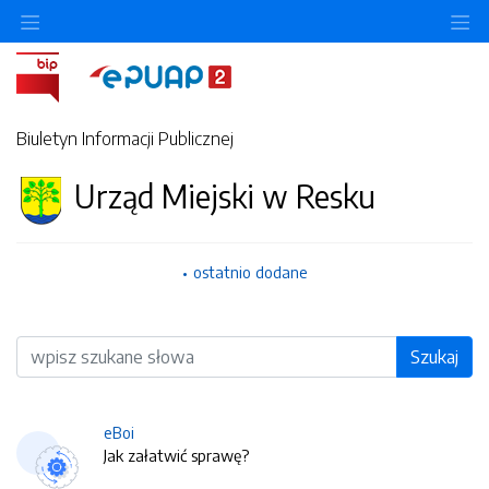
O
Biuletyn Informacji Publicznej
Urząd Miejski w Resku
ostatnio dodane
Wyszukiwarka
Szukaj
eBoi
Jak załatwić sprawę?