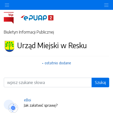
O
Biuletyn Informacji Publicznej
Urząd Miejski w Resku
ostatnio dodane
Wyszukiwarka
Szukaj
eBoi
Jak załatwić sprawę?