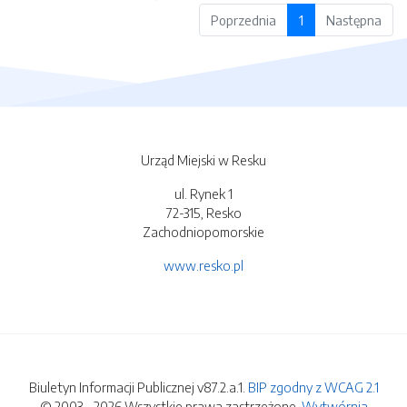
Poprzednia
1
Następna
Urząd Miejski w Resku
ul. Rynek 1
72-315, Resko
Zachodniopomorskie
www.resko.pl
Biuletyn Informacji Publicznej v87.2.a.1.
BIP zgodny z WCAG 2.1
© 2003 - 2026 Wszystkie prawa zastrzeżone.
Wytwórnia