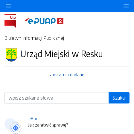
O
Biuletyn Informacji Publicznej
Urząd Miejski w Resku
ostatnio dodane
Wyszukiwarka
Szukaj
eBoi
Jak załatwić sprawę?