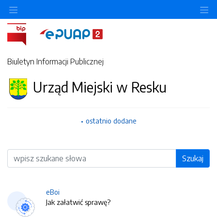
O
Biuletyn Informacji Publicznej
Urząd Miejski w Resku
ostatnio dodane
Wyszukiwarka
Szukaj
eBoi
Jak załatwić sprawę?