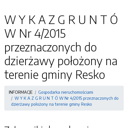
W Y K A Z G R U N T Ó
W Nr 4/2015
przeznaczonych do
dzierżawy położony na
terenie gminy Resko
INFORMACJE
Gospodarka nieruchomościami
W Y K A Z G R U N T Ó W Nr 4/2015 przeznaczonych do
dzierżawy położony na terenie gminy Resko