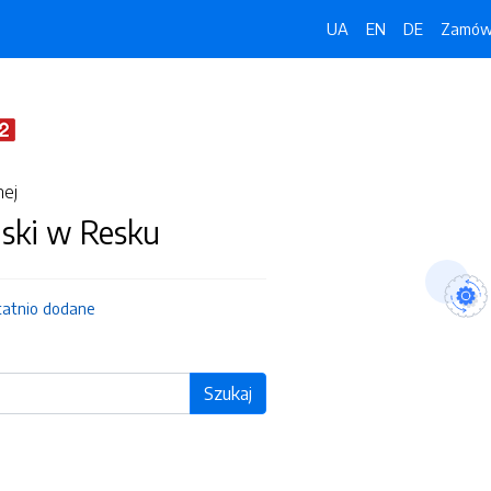
UA
EN
DE
Zamówi
nej
jski w Resku
tatnio dodane
Szukaj