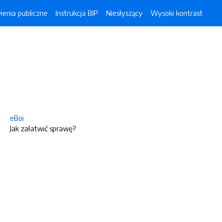
enia publiczne
Instrukcja BIP
Niesłyszący
Wysoki kontrast
eBoi
Jak załatwić sprawę?