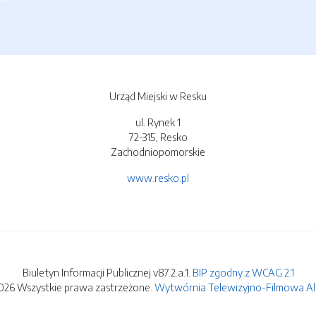
Urząd Miejski w Resku
ul. Rynek 1
72-315, Resko
Zachodniopomorskie
www.resko.pl
Biuletyn Informacji Publicznej v87.2.a.1.
BIP zgodny z WCAG 2.1
026 Wszystkie prawa zastrzeżone.
Wytwórnia Telewizyjno-Filmowa Alfa