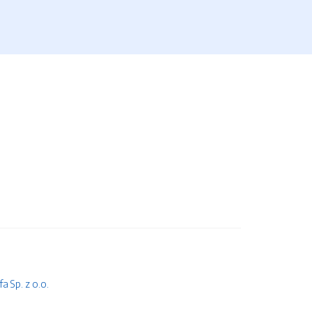
 Sp. z o.o.