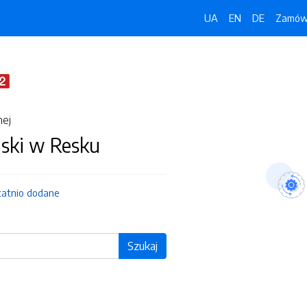
UA
EN
DE
Zamówi
nej
jski w Resku
tatnio dodane
Szukaj