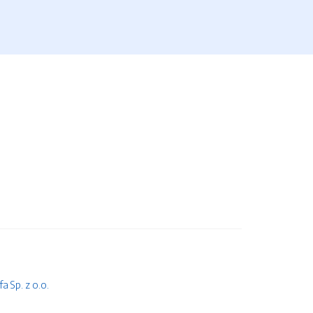
 Sp. z o.o.