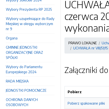
Wybory Sołeckie 2024
UCHWAŁA nr
Wybory Prezydenta RP 2025
czerwca 20
Wybory uzupełniające do Rady
Miejskiej w okręgu wyborczym
wykonania
nr 9
Organa
PRAWO LOKALNE
Uchw
GMINNE JEDNOSTKI
UCHWAŁA nr VIII/51/15 
ORGANIZACYJNE ORAZ
SPÓŁKI
Wybory do Parlamentu
Załączniki d
Europejskiego 2024
RADA MIEJSKA
JEDNOSTKI POMOCNICZE
Pobierz
OCHRONA DANYCH
Pobierz spakowane pliki
OSOBOWYCH