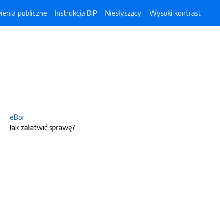
enia publiczne
Instrukcja BIP
Niesłyszący
Wysoki kontrast
eBoi
Jak załatwić sprawę?