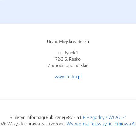
Urząd Miejski w Resku
ul. Rynek 1
72-315, Resko
Zachodniopomorskie
www.resko.pl
Biuletyn Informacji Publicznej v87.2.a.1.
BIP zgodny z WCAG 2.1
026 Wszystkie prawa zastrzeżone.
Wytwórnia Telewizyjno-Filmowa Alfa