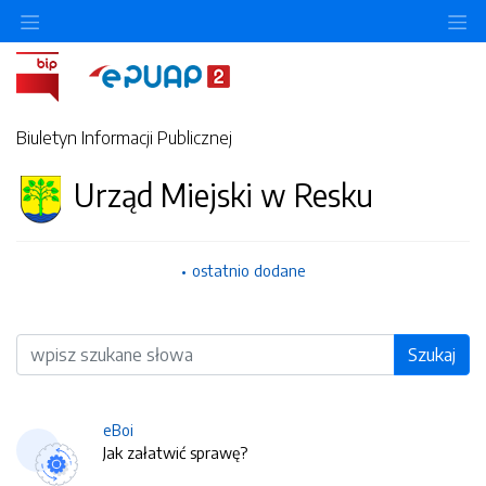
O
Biuletyn Informacji Publicznej
Urząd Miejski w Resku
ostatnio dodane
Wyszukiwarka
Szukaj
eBoi
Jak załatwić sprawę?