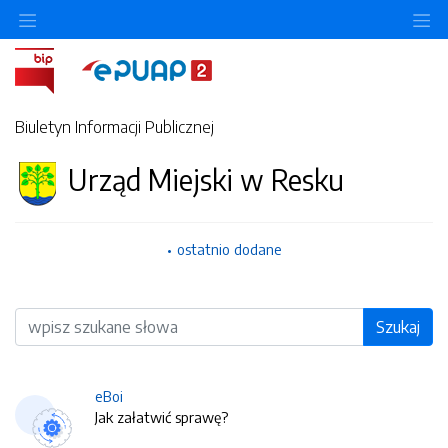
O
Biuletyn Informacji Publicznej
Urząd Miejski w Resku
ostatnio dodane
Wyszukiwarka
Szukaj
eBoi
Jak załatwić sprawę?