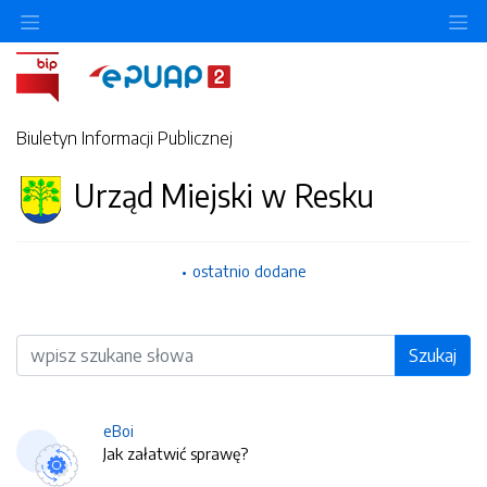
O
Biuletyn Informacji Publicznej
Urząd Miejski w Resku
ostatnio dodane
Wyszukiwarka
Szukaj
eBoi
Jak załatwić sprawę?