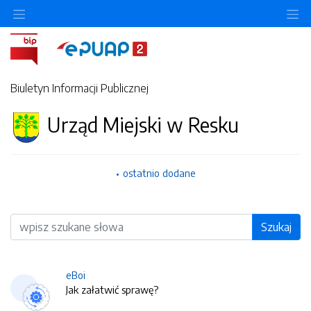
O
Biuletyn Informacji Publicznej
Urząd Miejski w Resku
ostatnio dodane
Wyszukiwarka
Szukaj
eBoi
Jak załatwić sprawę?