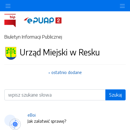
O
Biuletyn Informacji Publicznej
Urząd Miejski w Resku
ostatnio dodane
Wyszukiwarka
Szukaj
eBoi
Jak załatwić sprawę?