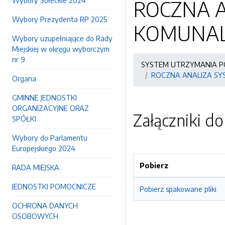
Wybory Sołeckie 2024
ROCZNA 
Wybory Prezydenta RP 2025
KOMUNALN
Wybory uzupełniające do Rady
Miejskiej w okręgu wyborczym
nr 9
SYSTEM UTRZYMANIA P
ROCZNA ANALIZA SY
Organa
GMINNE JEDNOSTKI
ORGANIZACYJNE ORAZ
Załączniki d
SPÓŁKI
Wybory do Parlamentu
Europejskiego 2024
Pobierz
RADA MIEJSKA
JEDNOSTKI POMOCNICZE
Pobierz spakowane pliki
OCHRONA DANYCH
OSOBOWYCH