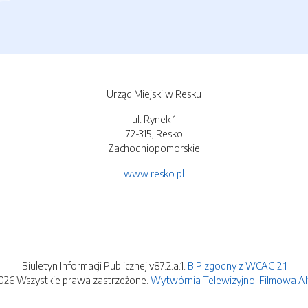
Urząd Miejski w Resku
ul. Rynek 1
72-315, Resko
Zachodniopomorskie
www.resko.pl
Biuletyn Informacji Publicznej v87.2.a.1.
BIP zgodny z WCAG 2.1
026 Wszystkie prawa zastrzeżone.
Wytwórnia Telewizyjno-Filmowa Alfa