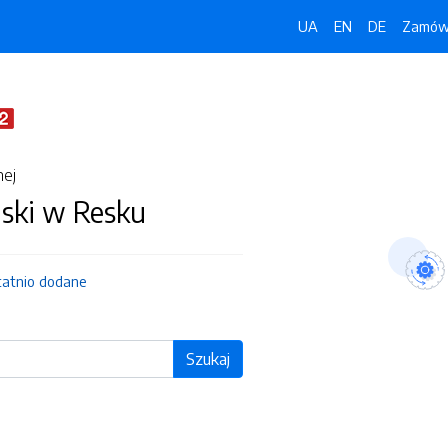
UA
EN
DE
Zamówi
nej
jski w Resku
tatnio dodane
Szukaj