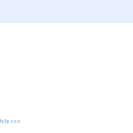
 Sp. z o.o.