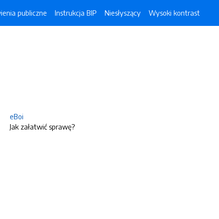
enia publiczne
Instrukcja BIP
Niesłyszący
Wysoki kontrast
eBoi
Jak załatwić sprawę?