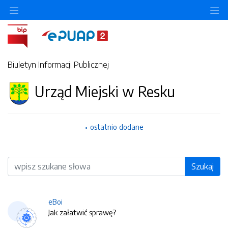
O
Biuletyn Informacji Publicznej
Urząd Miejski w Resku
ostatnio dodane
Wyszukiwarka
Szukaj
eBoi
Jak załatwić sprawę?