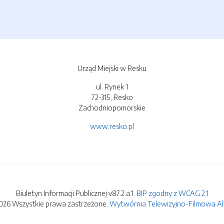
Urząd Miejski w Resku
ul. Rynek 1
72-315, Resko
Zachodniopomorskie
www.resko.pl
Biuletyn Informacji Publicznej v87.2.a.1.
BIP zgodny z WCAG 2.1
026 Wszystkie prawa zastrzeżone.
Wytwórnia Telewizyjno-Filmowa Alfa