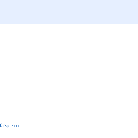
 Sp. z o.o.