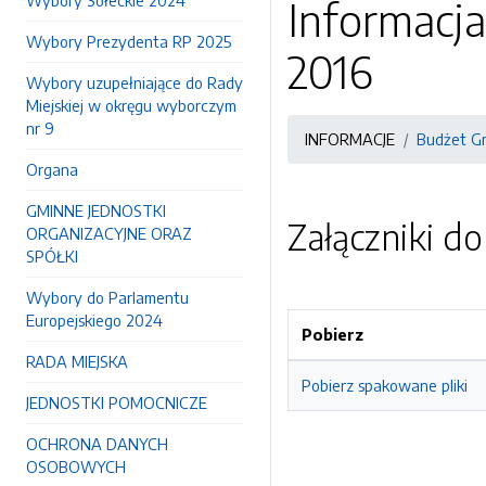
Wybory Sołeckie 2024
Informacj
Wybory Prezydenta RP 2025
2016
Wybory uzupełniające do Rady
Miejskiej w okręgu wyborczym
nr 9
INFORMACJE
Budżet G
Organa
GMINNE JEDNOSTKI
Załączniki d
ORGANIZACYJNE ORAZ
SPÓŁKI
Wybory do Parlamentu
Europejskiego 2024
Pobierz
RADA MIEJSKA
Pobierz spakowane pliki
JEDNOSTKI POMOCNICZE
OCHRONA DANYCH
OSOBOWYCH