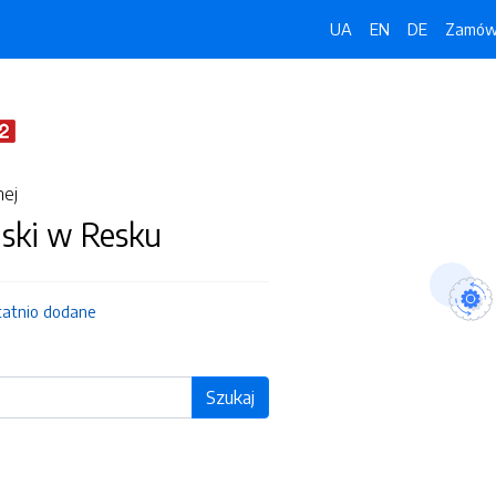
UA
EN
DE
Zamówi
nej
jski w Resku
tatnio dodane
Szukaj