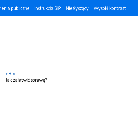
enia publiczne
Instrukcja BIP
Niesłyszący
Wysoki kontrast
eBoi
Jak załatwić sprawę?