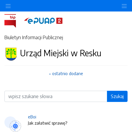
O
Biuletyn Informacji Publicznej
Urząd Miejski w Resku
ostatnio dodane
Wyszukiwarka
Szukaj
eBoi
Jak załatwić sprawę?